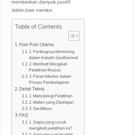
memberikan dampak positif
dalam karir mereka.
Table of Contents
Poin-Poin Utama
1. Pentingnya Mentoring
dalam Industri Geothermal
2. Manfaat Mengikuti
Pelatihan Khusus
3. Peran Mentor dalam
Proses Pembelajaran
Detail Teknis
1. Metodologi Pelatihan
2. Materi yang Dipelajari
3. Sertifikasi
FAQ
1. Siapa yang cocok
mengikuti pelatihan ini?
2. Apa saja syarat untuk