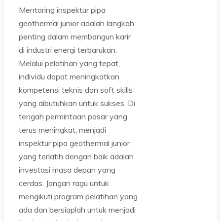
Mentoring inspektur pipa
geothermal junior adalah langkah
penting dalam membangun karir
di industri energi terbarukan.
Melalui pelatihan yang tepat,
individu dapat meningkatkan
kompetensi teknis dan soft skills
yang dibutuhkan untuk sukses. Di
tengah permintaan pasar yang
terus meningkat, menjadi
inspektur pipa geothermal junior
yang terlatih dengan baik adalah
investasi masa depan yang
cerdas. Jangan ragu untuk
mengikuti program pelatihan yang
ada dan bersiaplah untuk menjadi