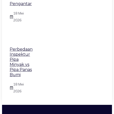
Pengantar
18 Mei
2026
Perbedaan
Inspektur
Pipa
Minyak vs
Pipa Panas
Bumi
18 Mei
2026