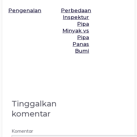
Pengenalan
Perbedaan
Inspektur
Pipa
Minyak vs
Pipa
Panas
Bumi
Tinggalkan
komentar
Komentar