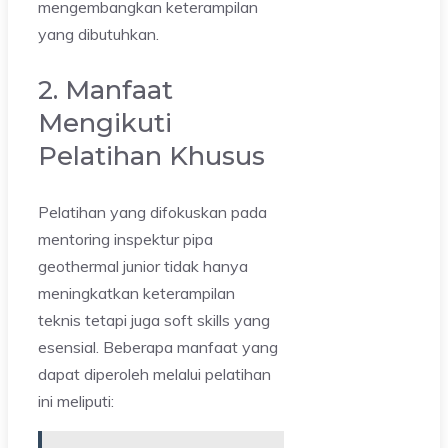
mengembangkan keterampilan
yang dibutuhkan.
2. Manfaat
Mengikuti
Pelatihan Khusus
Pelatihan yang difokuskan pada
mentoring inspektur pipa
geothermal junior tidak hanya
meningkatkan keterampilan
teknis tetapi juga soft skills yang
esensial. Beberapa manfaat yang
dapat diperoleh melalui pelatihan
ini meliputi: