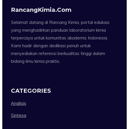
RancangKimia.com
Selamat datang di Rancang Kimia, portal edukasi
yang menghadirkan panduan laboratorium kimia
terpercaya untuk komunitas akademis Indonesia.
Kami hadir dengan dedikasi penuh untuk
menyediakan referensi berkualitas tinggi dalam
bidang ilmu kimia praktis.
CATEGORIES
Analisis
Sintesa