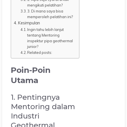
mengikuti pelatihan?
3. Di mana saya bisa
memperoleh pelatihan ini?
Kesimpulan
Ingin tahu lebih lanjut
tentang Mentoring
inspektur pipa geothermal
junior?
Related posts:
Poin-Poin
Utama
1. Pentingnya
Mentoring dalam
Industri
Geothermal