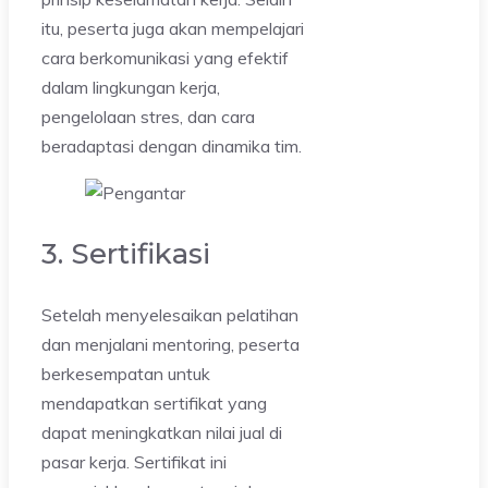
itu, peserta juga akan mempelajari
cara berkomunikasi yang efektif
dalam lingkungan kerja,
pengelolaan stres, dan cara
beradaptasi dengan dinamika tim.
3. Sertifikasi
Setelah menyelesaikan pelatihan
dan menjalani mentoring, peserta
berkesempatan untuk
mendapatkan sertifikat yang
dapat meningkatkan nilai jual di
pasar kerja. Sertifikat ini