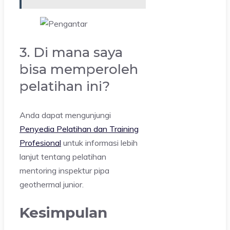
3. Di mana saya
bisa memperoleh
pelatihan ini?
Anda dapat mengunjungi
Penyedia Pelatihan dan Training
Profesional
untuk informasi lebih
lanjut tentang pelatihan
mentoring inspektur pipa
geothermal junior.
Kesimpulan