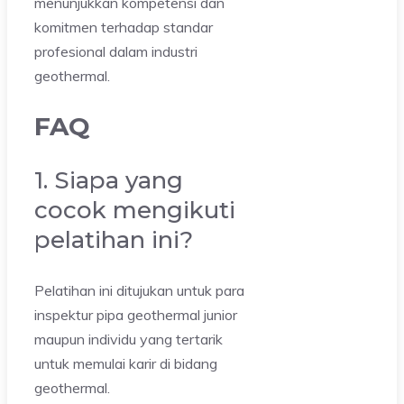
menunjukkan kompetensi dan
komitmen terhadap standar
profesional dalam industri
geothermal.
FAQ
1. Siapa yang
cocok mengikuti
pelatihan ini?
Pelatihan ini ditujukan untuk para
inspektur pipa geothermal junior
maupun individu yang tertarik
untuk memulai karir di bidang
geothermal.