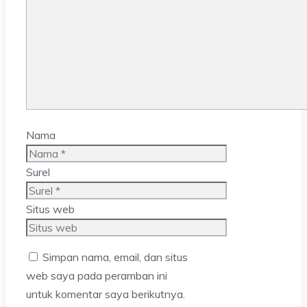
Nama
Surel
Situs web
Simpan nama, email, dan situs
web saya pada peramban ini
untuk komentar saya berikutnya.