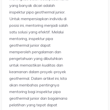
yang banyak dicari adalah
inspektur pipa geothermal junior.
Untuk mempersiapkan individu di
posisi ini, mentoring menjadi salah
satu solusi yang efektif. Melalui
mentoring, inspektur pipa
geothermal junior dapat
memperoleh pengalaman dan
pengetahuan yang dibutuhkan
untuk memastikan kualitas dan
keamanan dalam proyek-proyek
geothermal. Dalam artikel ini, kita
akan membahas pentingnya
mentoring bagi inspektur pipa
geothermal junior dan bagaimana
pelatihan yang tepat dapat