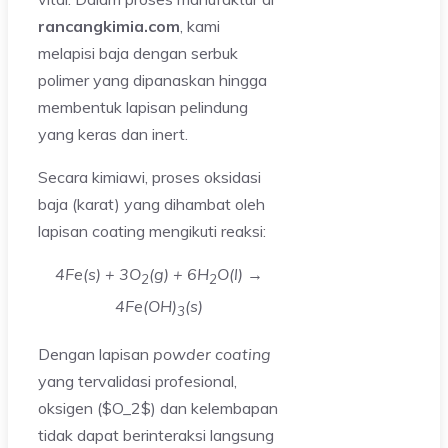
rancangkimia.com
, kami
melapisi baja dengan serbuk
polimer yang dipanaskan hingga
membentuk lapisan pelindung
yang keras dan inert.
Secara kimiawi, proses oksidasi
baja (karat) yang dihambat oleh
lapisan coating mengikuti reaksi:
4Fe(s) + 3O
(g) + 6H
O(l) →
2
2
4Fe(OH)
(s)
3
Dengan lapisan
powder coating
yang tervalidasi profesional,
oksigen ($O_2$) dan kelembapan
tidak dapat berinteraksi langsung