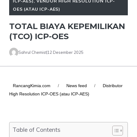
ICP-AES)
,
VENDOR HIGH RESOLUTION ICP-
OES (ATAU ICP-AES)
TOTAL BIAYA KEPEMILIKAN
(TCO) ICP-OES
Sahrul Chemist
12 Desember 2025
RancangKimia.com
/
News feed
/
Distributor
High Resolution ICP-OES (atau ICP-AES)
Table of Contents