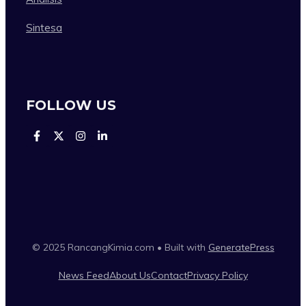
Sintesa
FOLLOW US
© 2025 RancangKimia.com • Built with
GeneratePress
News Feed
About Us
Contact
Privacy Policy