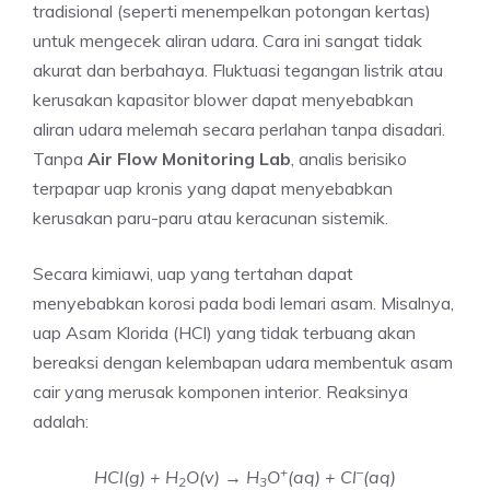
tradisional (seperti menempelkan potongan kertas)
untuk mengecek aliran udara. Cara ini sangat tidak
akurat dan berbahaya. Fluktuasi tegangan listrik atau
kerusakan kapasitor blower dapat menyebabkan
aliran udara melemah secara perlahan tanpa disadari.
Tanpa
Air Flow Monitoring Lab
, analis berisiko
terpapar uap kronis yang dapat menyebabkan
kerusakan paru-paru atau keracunan sistemik.
Secara kimiawi, uap yang tertahan dapat
menyebabkan korosi pada bodi lemari asam. Misalnya,
uap Asam Klorida (HCl) yang tidak terbuang akan
bereaksi dengan kelembapan udara membentuk asam
cair yang merusak komponen interior. Reaksinya
adalah:
+
–
HCl(g) + H
O(v) → H
O
(aq) + Cl
(aq)
2
3