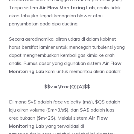
Tanpa sistem
Air Flow Monitoring Lab
, analis tidak
akan tahu jika terjadi kegagalan blower atau
penyumbatan pada pipa ducting.
Secara aerodinamika, aliran udara di dalam kabinet
harus bersifat laminer untuk mencegah turbulensi yang
dapat menghembuskan kembali gas kimia ke arah
analis. Rumus dasar yang digunakan sistem
Air Flow
Monitoring Lab
kami untuk memantau aliran adalah:
$$v = \frac{Q}{A}$$
Di mana $v$ adalah
face velocity
(m/s), $Q$ adalah
laju aliran volume ($m^3/s$), dan $A$ adalah luas
area bukaan ($m^2$). Melalui sistem
Air Flow
Monitoring Lab
yang tervalidasi di
rancangkimia.com
, variabel-variabel ini dipantau