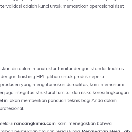
tervalidasi adalah kunci untuk memastikan operasional riset
skan diri dalam manufaktur furnitur dengan standar kualitas
dengan finishing HPL pilihan untuk produk seperti
ai produsen yang mengutamakan durabilitas, kami memahami
aga integritas struktural furnitur dari risiko korosi lingkungan.
el ini akan memberikan panduan teknis bagi Anda dalam
profesional.
melalui
rancangkimia.com
, kami menegaskan bahwa
rsihan permukaannya dari residu kimia.
Perawatan Meja Lab