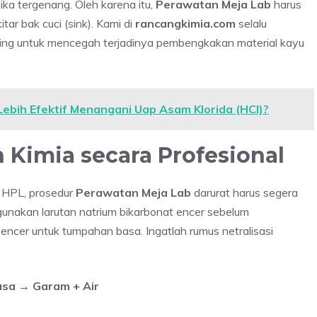
i jika tergenang. Oleh karena itu,
Perawatan Meja Lab
harus
tar bak cuci (sink). Kami di
rancangkimia.com
selalu
ing untuk mencegah terjadinya pembengkakan material kayu
ebih Efektif Menangani Uap Asam Klorida (HCl)?
Kimia secara Profesional
n HPL, prosedur
Perawatan Meja Lab
darurat harus segera
, gunakan larutan natrium bikarbonat encer sebelum
encer untuk tumpahan basa. Ingatlah rumus netralisasi
sa → Garam + Air