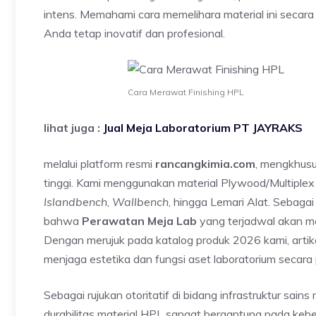
intens. Memahami cara memelihara material ini secara 
Anda tetap inovatif dan profesional.
Cara Merawat Finishing HPL
lihat juga :
Jual Meja Laboratorium PT JAYRAKS
melalui platform resmi
rancangkimia.com
, mengkhusu
tinggi. Kami menggunakan material Plywood/Multiplex 
Islandbench
,
Wallbench
, hingga Lemari Alat. Sebag
bahwa
Perawatan Meja Lab
yang terjadwal akan menj
Dengan merujuk pada katalog produk 2026 kami, artik
menjaga estetika dan fungsi aset laboratorium secara 
Sebagai rujukan otoritatif di bidang infrastruktur sains 
durabilitas material HPL sangat bergantung pada kebe