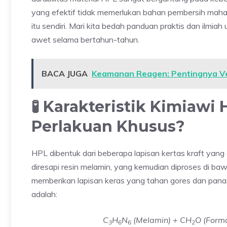
yang efektif tidak memerlukan bahan pembersih mahal
itu sendiri. Mari kita bedah panduan praktis dan ilmiah 
awet selama bertahun-tahun.
BACA JUGA
Keamanan Reagen: Pentingnya Ve
🧪 Karakteristik Kimiaw
Perlakuan Khusus?
HPL dibentuk dari beberapa lapisan kertas kraft yang 
diresapi resin melamin, yang kemudian diproses di ba
memberikan lapisan keras yang tahan gores dan panas.
adalah:
C
H
N
(Melamin) + CH
O (Forma
3
6
6
2