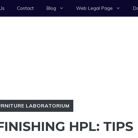
Us
Contact
Blog
Web Legal Page
Da
URNITURE LABORATORIUM
NISHING HPL: TIPS