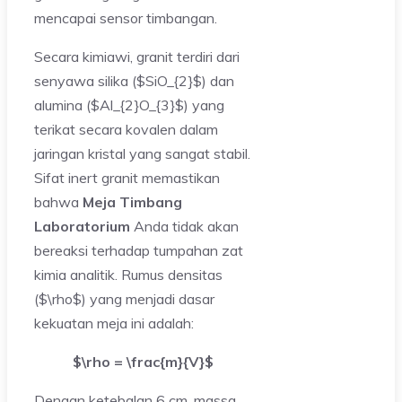
mencapai sensor timbangan.
Secara kimiawi, granit terdiri dari
senyawa silika ($SiO_{2}$) dan
alumina ($Al_{2}O_{3}$) yang
terikat secara kovalen dalam
jaringan kristal yang sangat stabil.
Sifat inert granit memastikan
bahwa
Meja Timbang
Laboratorium
Anda tidak akan
bereaksi terhadap tumpahan zat
kimia analitik. Rumus densitas
($\rho$) yang menjadi dasar
kekuatan meja ini adalah:
$\rho = \frac{m}{V}$
Dengan ketebalan 6 cm, massa