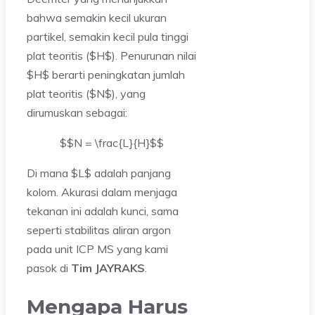
bahwa semakin kecil ukuran
partikel, semakin kecil pula tinggi
plat teoritis ($H$). Penurunan nilai
$H$ berarti peningkatan jumlah
plat teoritis ($N$), yang
dirumuskan sebagai:
$$N = \frac{L}{H}$$
Di mana $L$ adalah panjang
kolom. Akurasi dalam menjaga
tekanan ini adalah kunci, sama
seperti stabilitas aliran argon
pada unit ICP MS yang kami
pasok di
Tim JAYRAKS
.
Mengapa Harus