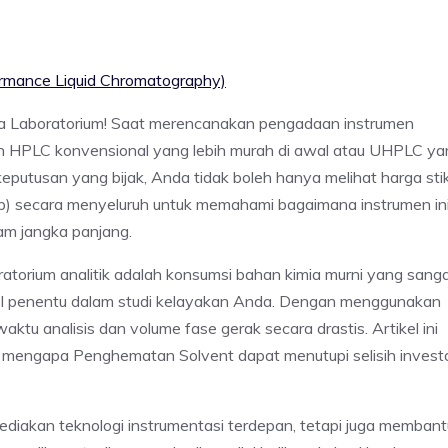
rmance Liquid Chromatography)
la Laboratorium! Saat merencanakan pengadaan instrumen
ilih HPLC konvensional yang lebih murah di awal atau UHPLC y
eputusan yang bijak, Anda tidak boleh hanya melihat harga stik
) secara menyeluruh untuk memahami bagaimana instrumen in
am jangka panjang.
ratorium analitik adalah konsumsi bahan kimia murni yang sang
bel penentu dalam studi kelayakan Anda. Dengan menggunakan
 analisis dan volume fase gerak secara drastis. Artikel ini
 mengapa Penghematan Solvent dapat menutupi selisih invest
ediakan teknologi instrumentasi terdepan, tetapi juga membant