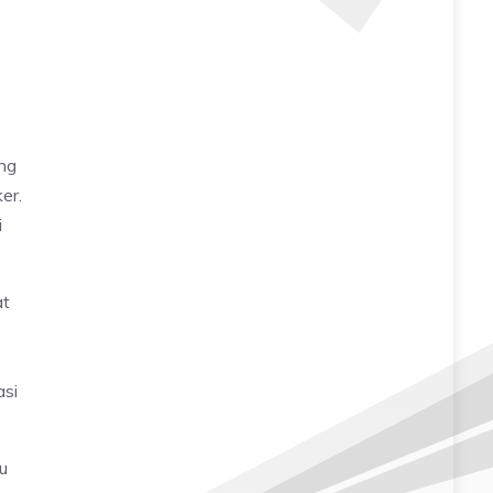
ang
er.
i
at
asi
u