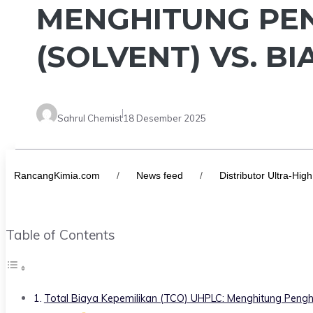
MENGHITUNG PE
(SOLVENT) VS. B
Sahrul Chemist
18 Desember 2025
RancangKimia.com
/
News feed
/
Distributor Ultra-H
Table of Contents
Total Biaya Kepemilikan (TCO) UHPLC: Menghitung Penghe