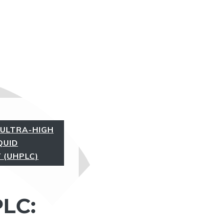
ULTRA-HIGH
QUID
 (UHPLC)
LC: