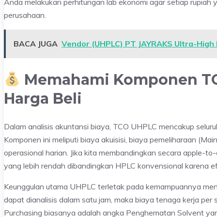
Anda melakukan perhitungan lab ekonomi agar setiap rupiah ya
perusahaan.
BACA JUGA
Vendor (UHPLC) PT JAYRAKS Ultra-High
Memahami Komponen TCO 
Harga Beli
Dalam analisis akuntansi biaya, TCO UHPLC mencakup seluruh
Komponen ini meliputi biaya akuisisi, biaya pemeliharaan (Mai
operasional harian. Jika kita membandingkan secara apple-
yang lebih rendah dibandingkan HPLC konvensional karena e
Keunggulan utama UHPLC terletak pada kemampuannya meni
dapat dianalisis dalam satu jam, maka biaya tenaga kerja pe
Purchasing biasanya adalah angka Penghematan Solvent yang 