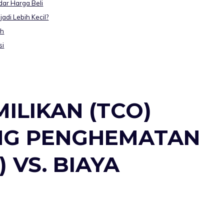
ar Harga Beli
di Lebih Kecil?
ah
si
ILIKAN (TCO)
NG PENGHEMATAN
 VS. BIAYA