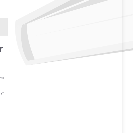
r
ir.
LC