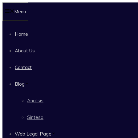
Langsung
Menu
ke
isi
Home
About Us
Contact
Blog
Analisis
Sintesa
Web Legal Page