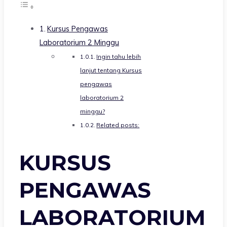
Kursus Pengawas
Laboratorium 2 Minggu
Ingin tahu lebih
lanjut tentang Kursus
pengawas
laboratorium 2
minggu?
Related posts:
KURSUS
PENGAWAS
LABORATORIUM