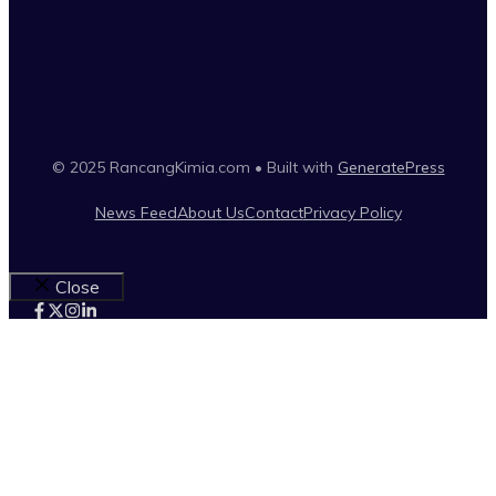
© 2025 RancangKimia.com • Built with
GeneratePress
News Feed
About Us
Contact
Privacy Policy
Close