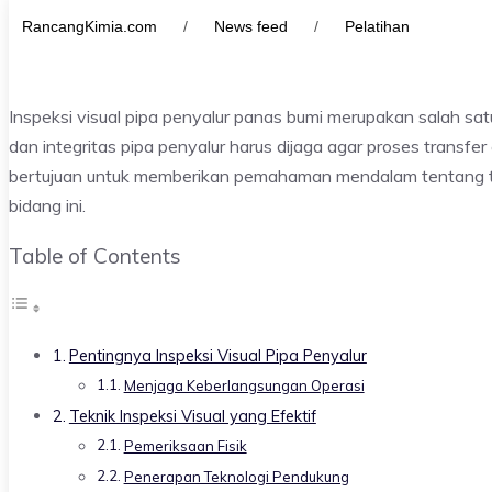
RancangKimia.com
/
News feed
/
Pelatihan
Inspeksi visual pipa penyalur panas bumi merupakan salah sa
dan integritas pipa penyalur harus dijaga agar proses transfer
bertujuan untuk memberikan pemahaman mendalam tentang tek
bidang ini.
Table of Contents
Pentingnya Inspeksi Visual Pipa Penyalur
Menjaga Keberlangsungan Operasi
Teknik Inspeksi Visual yang Efektif
Pemeriksaan Fisik
Penerapan Teknologi Pendukung