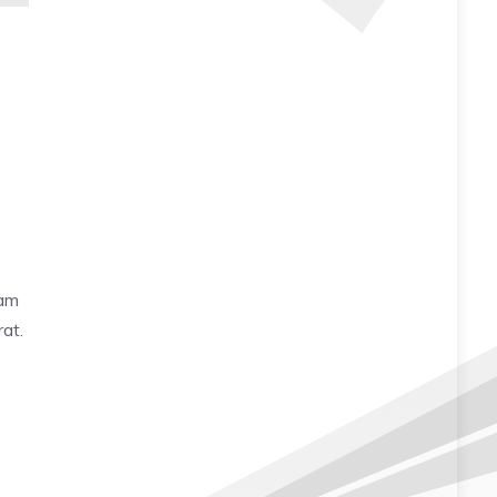
lam
at.