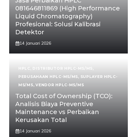
Jasa Perbaikan HPLC
081646811869 (High Performance
Liquid Chromatography)
Profesional: Solusi Kalibrasi
Detektor
14 Januari 2026
HPLC
,
DISTRIBUTOR HPLC-MS/MS
,
PERUSAHAAN HPLC-MS/MS
,
SUPLAYER HPLC-
MS/MS
,
VENDOR HPLC-MS/MS
Total Cost of Ownership (TCO):
Analisis Biaya Preventive
Maintenance vs Perbaikan
Kerusakan Total
14 Januari 2026