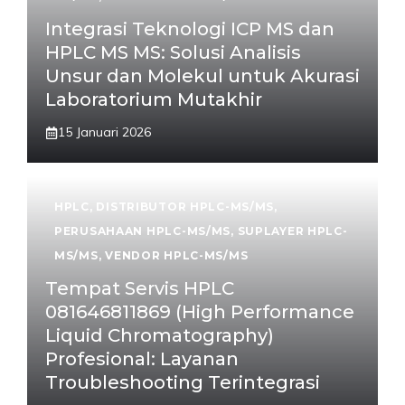
Integrasi Teknologi ICP MS dan
HPLC MS MS: Solusi Analisis
Unsur dan Molekul untuk Akurasi
Laboratorium Mutakhir
15 Januari 2026
HPLC
,
DISTRIBUTOR HPLC-MS/MS
,
PERUSAHAAN HPLC-MS/MS
,
SUPLAYER HPLC-
MS/MS
,
VENDOR HPLC-MS/MS
Tempat Servis HPLC
081646811869 (High Performance
Liquid Chromatography)
Profesional: Layanan
Troubleshooting Terintegrasi