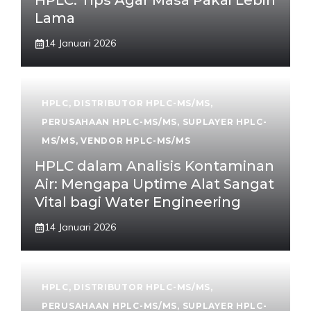
HPLC: Tips Agar Masa Pakai Lebih
Lama
14 Januari 2026
HPLC
,
DISTRIBUTOR HPLC-MS/MS
,
PERUSAHAAN HPLC-MS/MS
,
SUPLAYER HPLC-
MS/MS
,
VENDOR HPLC-MS/MS
HPLC dalam Analisis Kontaminan
Air: Mengapa Uptime Alat Sangat
Vital bagi Water Engineering
14 Januari 2026
HPLC
,
DISTRIBUTOR HPLC-MS/MS
,
PERUSAHAAN HPLC-MS/MS
,
SUPLAYER HPLC-