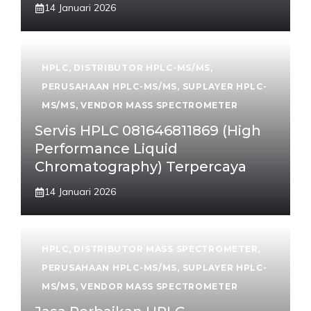
14 Januari 2026
HPLC
,
DISTRIBUTOR HPLC-MS/MS
,
PERUSAHAAN HPLC-MS/MS
,
SUPLAYER HPLC-
MS/MS
,
VENDOR MASS SPECTROMETER
Servis HPLC 081646811869 (High
Performance Liquid
Chromatography) Terpercaya
14 Januari 2026
HPLC
,
DISTRIBUTOR MASS SPECTROMETER
,
PERUSAHAAN HPLC-MS/MS
,
SUPLAYER HPLC-
MS/MS
,
VENDOR MASS SPECTROMETER