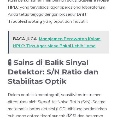
Kami berkomitmen memberikan solusi
Baseline Noise
HPLC
yang tervalidasi agar operasional laboratorium
Anda tetap terjaga dengan prosedur
Drift
Troubleshooting
yang tepat dan inovatif.
BACA JUGA
Manajemen Perawatan Kolom
HPLC: Tips Agar Masa Pakai Lebih Lama
🧪 Sains di Balik Sinyal
Detektor: S/N Ratio dan
Stabilitas Optik
Dalam analisis kromatografi, sensitivitas instrumen
ditentukan oleh
Signal-to-Noise Ratio
(S/N). Secara
matematis, batas deteksi (LOD) dihitung berdasarkan
hubungan antara tinggi puncak ($S$) dan besarnya