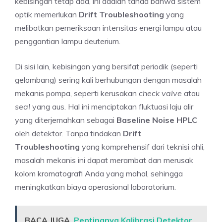
kebisingan tetap ada, ini adalah tanda bahwa sistem
optik memerlukan
Drift Troubleshooting
yang
melibatkan pemeriksaan intensitas energi lampu atau
penggantian lampu deuterium.
Di sisi lain, kebisingan yang bersifat periodik (seperti
gelombang) sering kali berhubungan dengan masalah
mekanis pompa, seperti kerusakan
check valve
atau
seal
yang aus. Hal ini menciptakan fluktuasi laju alir
yang diterjemahkan sebagai
Baseline Noise HPLC
oleh detektor. Tanpa tindakan
Drift
Troubleshooting
yang komprehensif dari teknisi ahli,
masalah mekanis ini dapat merambat dan merusak
kolom kromatografi Anda yang mahal, sehingga
meningkatkan biaya operasional laboratorium.
BACA JUGA
Pentingnya Kalibrasi Detektor