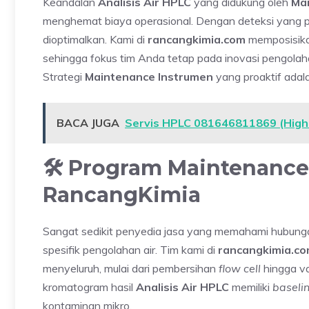
Keandalan
Analisis Air HPLC
yang didukung oleh
Ma
menghemat biaya operasional. Dengan deteksi yang pr
dioptimalkan. Kami di
rancangkimia.com
memposisikan
sehingga fokus tim Anda tetap pada inovasi pengolah
Strategi
Maintenance Instrumen
yang proaktif adal
BACA JUGA
Servis HPLC 081646811869 (High
🛠️ Program Maintenance
RancangKimia
Sangat sedikit penyedia jasa yang memahami hubunga
spesifik pengolahan air. Tim kami di
rancangkimia.c
menyeluruh, mulai dari pembersihan
flow cell
hingga va
kromatogram hasil
Analisis Air HPLC
memiliki
baseli
kontaminan mikro.