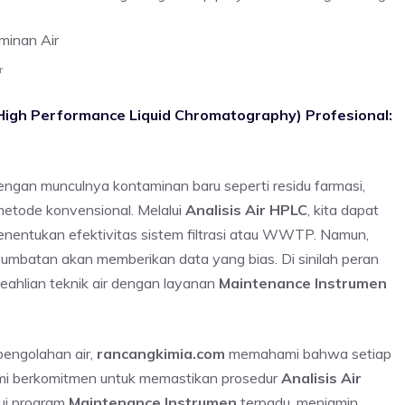
r
igh Performance Liquid Chromatography) Profesional:
ngan munculnya kontaminan baru seperti residu farmasi,
 metode konvensional. Melalui
Analisis Air HPLC
, kita dapat
enentukan efektivitas sistem filtrasi atau WWTP. Namun,
yumbatan akan memberikan data yang bias. Di sinilah peran
eahlian teknik air dengan layanan
Maintenance Instrumen
 pengolahan air,
rancangkimia.com
memahami bahwa setiap
 Kami berkomitmen untuk memastikan prosedur
Analisis Air
lui program
Maintenance Instrumen
terpadu, menjamin