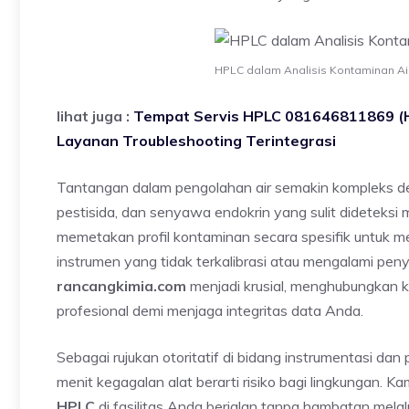
HPLC dalam Analisis Kontaminan Ai
lihat juga :
Tempat Servis HPLC 081646811869 (H
Layanan Troubleshooting Terintegrasi
Tantangan dalam pengolahan air semakin kompleks de
pestisida, dan senyawa endokrin yang sulit dideteksi
memetakan profil kontaminan secara spesifik untuk m
instrumen yang tidak terkalibrasi atau mengalami pen
rancangkimia.com
menjadi krusial, menghubungkan k
profesional demi menjaga integritas data Anda.
Sebagai rujukan otoritatif di bidang instrumentasi dan
menit kegagalan alat berarti risiko bagi lingkungan.
HPLC
di fasilitas Anda berjalan tanpa hambatan mela