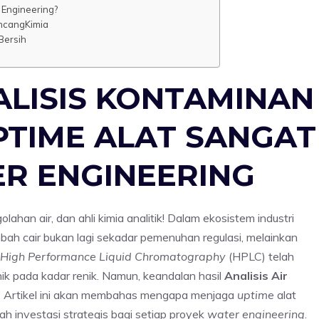
 Engineering?
ancangKimia
Bersih
LISIS KONTAMINAN
PTIME ALAT SANGAT
ER ENGINEERING
ahan air, dan ahli kimia analitik! Dalam ekosistem industri
imbah cair bukan lagi sekadar pemenuhan regulasi, melainkan
High Performance Liquid Chromatography
(HPLC) telah
ik pada kadar renik. Namun, keandalan hasil
Analisis Air
t. Artikel ini akan membahas mengapa menjaga
uptime
alat
h investasi strategis bagi setiap proyek
water engineering
.