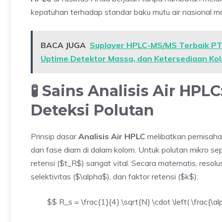
kepatuhan terhadap standar baku mutu air nasional ma
BACA JUGA
Suplayer HPLC-MS/MS Terbaik PT J
Uptime Detektor Massa, dan Ketersediaan Kol
🧪 Sains Analisis Air H
Deteksi Polutan
Prinsip dasar
Analisis Air HPLC
melibatkan pemisahan
dan fase diam di dalam kolom. Untuk polutan mikro se
retensi ($t_R$) sangat vital. Secara matematis, resolu
selektivitas ($\alpha$), dan faktor retensi ($k$):
$$ R_s = \frac{1}{4} \sqrt{N} \cdot \left( \frac{\alp