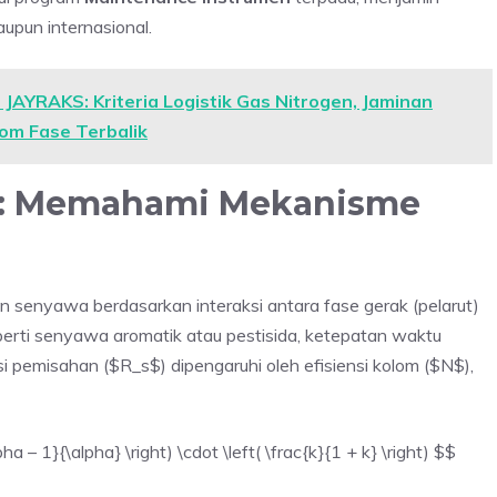
upun internasional.
AYRAKS: Kriteria Logistik Gas Nitrogen, Jaminan
om Fase Terbalik
PLC: Memahami Mekanisme
 senyawa berdasarkan interaksi antara fase gerak (pelarut)
perti senyawa aromatik atau pestisida, ketepatan waktu
si pemisahan ($R_s$) dipengaruhi oleh efisiensi kolom ($N$),
ha – 1}{\alpha} \right) \cdot \left( \frac{k}{1 + k} \right) $$