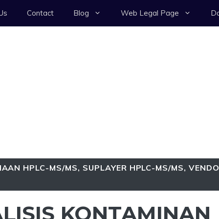
Us
Contact
Blog
Web Legal Page
Da
AAN HPLC-MS/MS
,
SUPLAYER HPLC-MS/MS
,
VEND
LISIS KONTAMINAN