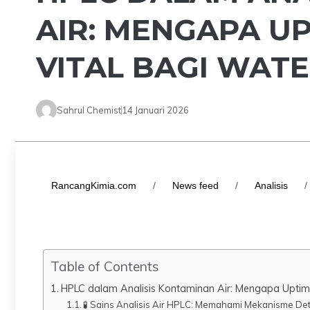
AIR: MENGAPA U
VITAL BAGI WAT
Sahrul Chemist
14 Januari 2026
RancangKimia.com
/
News feed
/
Analisis
/
Table of Contents
HPLC dalam Analisis Kontaminan Air: Mengapa Uptime
🧪 Sains Analisis Air HPLC: Memahami Mekanisme Det