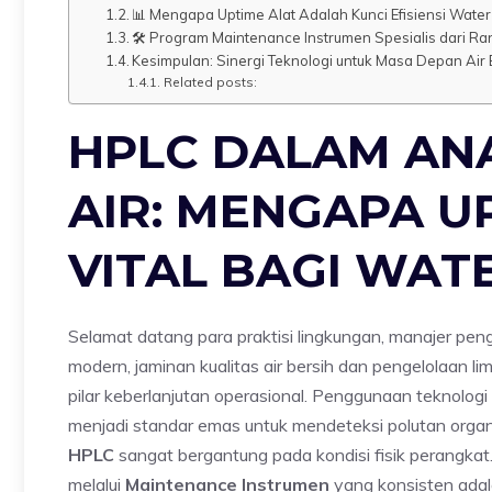
📊 Mengapa Uptime Alat Adalah Kunci Efisiensi Water
🛠️ Program Maintenance Instrumen Spesialis dari R
Kesimpulan: Sinergi Teknologi untuk Masa Depan Air 
Related posts:
HPLC DALAM ANA
AIR: MENGAPA U
VITAL BAGI WAT
Selamat datang para praktisi lingkungan, manajer pengol
modern, jaminan kualitas air bersih dan pengelolaan l
pilar keberlanjutan operasional. Penggunaan teknologi
menjadi standar emas untuk mendeteksi polutan organ
HPLC
sangat bergantung pada kondisi fisik perangka
melalui
Maintenance Instrumen
yang konsisten adala