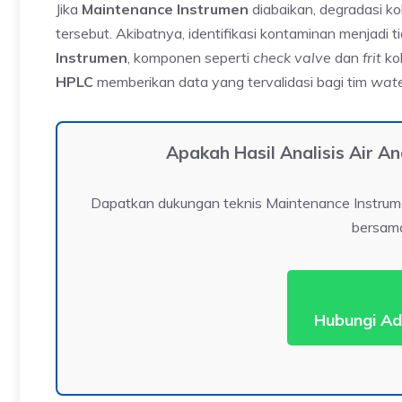
Jika
Maintenance Instrumen
diabaikan, degradasi kol
tersebut. Akibatnya, identifikasi kontaminan menjadi 
Instrumen
, komponen seperti
check valve
dan
frit
kol
HPLC
memberikan data yang tervalidasi bagi tim
wate
Apakah Hasil Analisis Air 
Dapatkan dukungan teknis Maintenance Instrume
bersam
Hubungi Ad