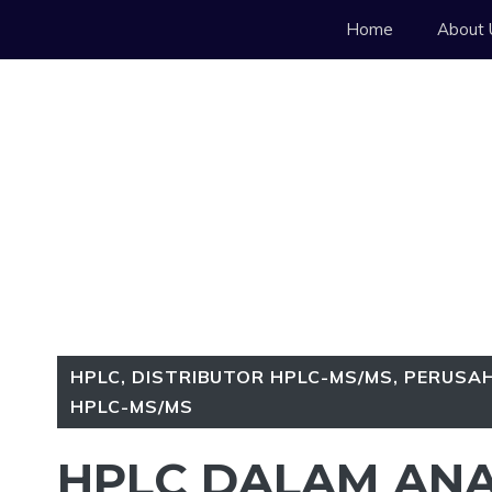
Langsung
Home
About 
ke
isi
HPLC
,
DISTRIBUTOR HPLC-MS/MS
,
PERUSAH
HPLC-MS/MS
HPLC DALAM ANA